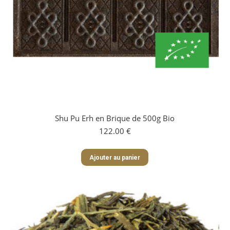
du
produit
Shu Pu Erh en Brique de 500g Bio
122.00
€
Ajouter au panier