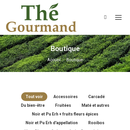
Recherche
:
Boutique
Vous êtes ici :
Accueil
Boutique
Tout voir
Accessoires
Carcadé
Du bien-être
Fruitées
Maté et autres
Noir et Pu Erh + fruits fleurs épices
Noir et Pu Erh d'appellation
Rooibos