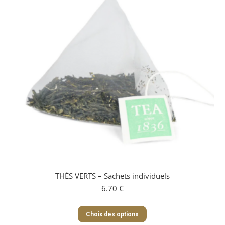
peuvent
être
choisies
sur
la
page
du
produit
THÉS VERTS – Sachets individuels
6.70
€
Ce
Choix des options
produit