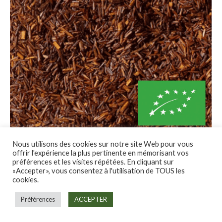
sur
la
page
du
produit
Nous utilisons des cookies sur notre site Web pour vous
Rooibos Bio
offrir l'expérience la plus pertinente en mémorisant vos
Plage
3.80
€
–
13.20
€
préférences et les visites répétées. En cliquant sur
de
«Accepter», vous consentez à l'utilisation de TOUS les
prix :
Ce
cookies.
Choix des options
3.80 €
produit
à
a
Préférences
ACCEPTER
13.20 €
plusieurs
variations.