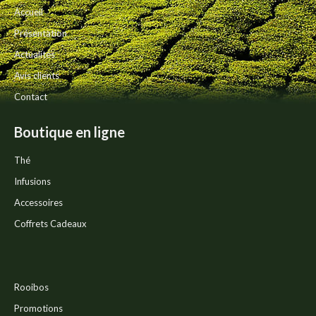
choisies
Accueil
sur
la
Présentation
page
Actualités
du
produit
Avis clients
Contact
Boutique en ligne
Thé
Infusions
Accessoires
Coffrets Cadeaux
Rooibos
Promotions