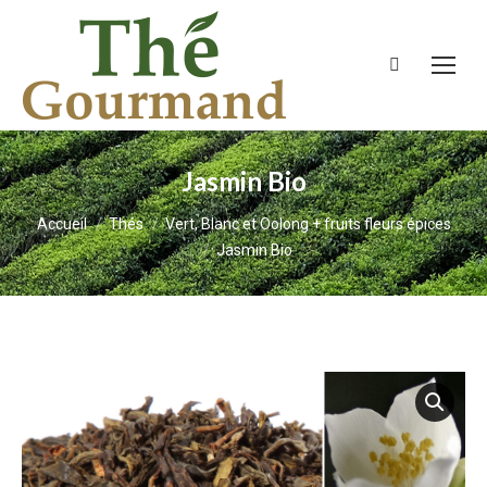
Recherche
:
Jasmin Bio
Vous êtes ici :
Accueil
Thés
Vert, Blanc et Oolong + fruits fleurs épices
Jasmin Bio