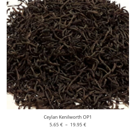
Ceylan Kenilworth OP1
Plage
5.65
€
–
19.95
€
de