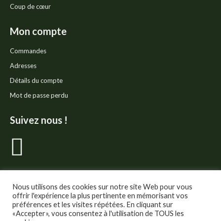
Coup de cœur
Mon compte
Commandes
Adresses
Détails du compte
Mot de passe perdu
Suivez nous !
La
page
Facebook
Nous utilisons des cookies sur notre site Web pour vous
offrir l'expérience la plus pertinente en mémorisant vos
préférences et les visites répétées. En cliquant sur
s'ouvre
«Accepter», vous consentez à l'utilisation de TOUS les