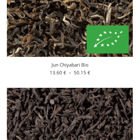
Jun Chiyabari Bio
Plage
13.60
€
–
50.15
€
de
prix :
13.60 €
à
50.15 €