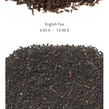
English Tea
Plage
4.05
€
–
13.90
€
de
prix :
4.05 €
à
13.90 €