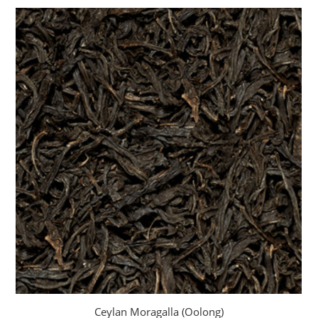
prix :
5.65 €
à
19.95 €
Ceylan Moragalla (Oolong)