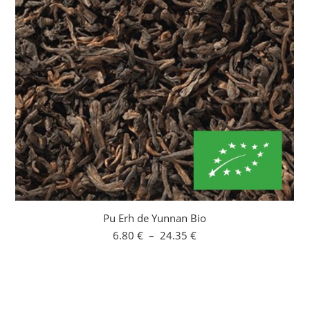
Pu Erh de Yunnan Bio
Plage
6.80
€
–
24.35
€
de
prix :
6.80 €
à
24.35 €