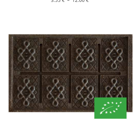
3.55
€
–
12.00
€
de
prix :
3.55 €
à
12.00 €