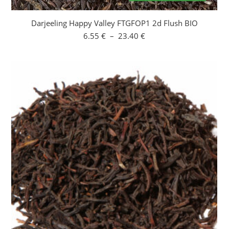
Darjeeling Happy Valley FTGFOP1 2d Flush BIO
Plage
6.55
€
–
23.40
€
de
prix :
6.55 €
à
23.40 €