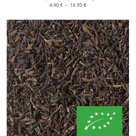
Plage
4.90
€
–
16.95
€
de
prix :
4.90 €
à
16.95 €