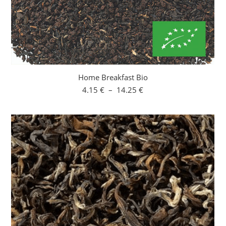
Home Breakfast Bio
Plage
4.15
€
–
14.25
€
de
prix :
4.15 €
à
14.25 €