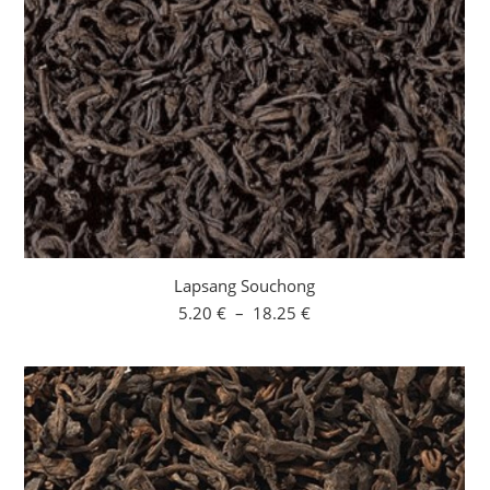
Lapsang Souchong
Plage
5.20
€
–
18.25
€
de
prix :
5.20 €
à
18.25 €