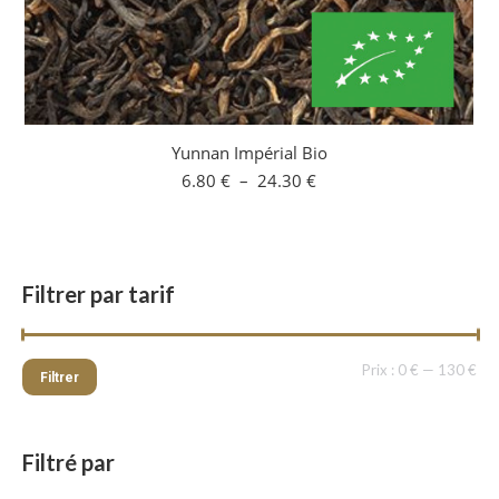
Yunnan Impérial Bio
Plage
6.80
€
–
24.30
€
de
prix :
6.80 €
à
24.30 €
Filtrer par tarif
Pri
Pri
Prix :
0 €
—
130 €
Filtrer
min
ma
Filtré par