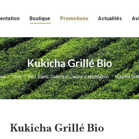
entation
Boutique
Promotions
Actualités
Avi
Kukicha Grillé Bio
 êtes ici :
eil
Thés
Vert, Blanc, Oolong et Jaune d'appellation
Kukicha Grill
Kukicha Grillé Bio