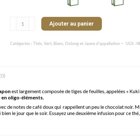
quantité
Ajouter au panier
de
Kukicha
Grillé
Catégories :
Thés
,
Vert, Blanc, Oolong et Jaune d'appellation
UGS :
N
Bio
(0)
Japon
est largement composée de tiges de feuilles, appelées « Kuki 
 en oligo-éléments.
 avec de notes de café doux qui rappellent un peu le chocolat noir.
 bien le jour que le soir. Essayez une deuxième infusion pour ce thé, 