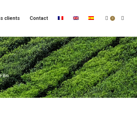
s clients
Contact
Recher
0
:
é Bio