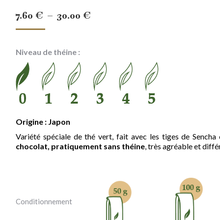
Plage
7.60
€
–
30.00
€
de
prix :
Niveau de théine :
7.60 €
à
30.00 €
Origine : Japon
Variété spéciale de thé vert, fait avec les tiges de Sencha
chocolat,
pratiquement sans théine
, très agréable et diffé
Conditionnement