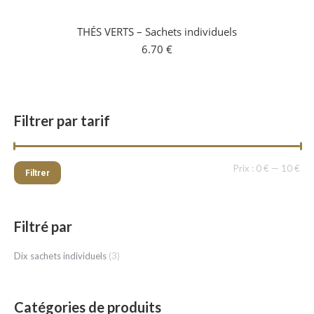
THÉS VERTS – Sachets individuels
6.70
€
Filtrer par tarif
Pri
Pri
Prix :
0 €
—
10 €
Filtrer
min
ma
Filtré par
Dix sachets individuels
(3)
Catégories de produits