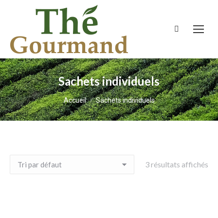
Recherche
:
Sachets individuels
Vous êtes ici :
Accueil
Sachets individuels
3 résultats affichés