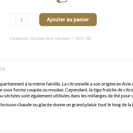
quantité
Ajouter au panier
de
Citronnelle
Catégories :
Du bien-être
,
Infusions
UGS :
ND
(0)
ppartiennent à la même famille. La citronnelle a son origine en Asie d
e sous forme coupée ou moulue. Cependant, la tige fraîche de citro
s ou séchées sont également utilisées dans les mélanges de thé pour 
oisson chaude ou glacée donne un grand plaisir tout le long de la jo