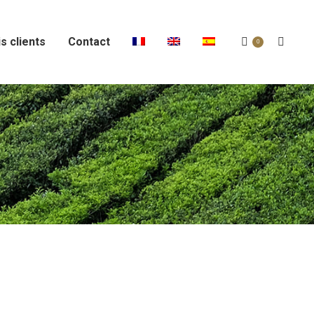
s clients
Contact
Recher
0
: