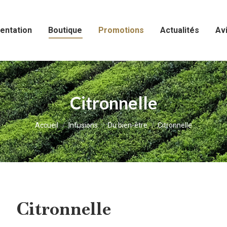
entation
Boutique
Promotions
Actualités
Avi
Citronnelle
Vous êtes ici :
Accueil
Infusions
Du bien-être
Citronnelle
Citronnelle