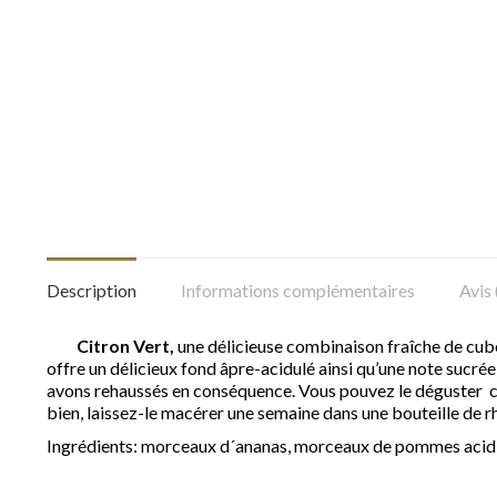
Description
Informations complémentaires
Avis 
Citron Vert,
une délicieuse combinaison fraîche de cube
offre un délicieux fond âpre-acidulé ainsi qu’une note sucré
avons rehaussés en conséquence. Vous pouvez le déguster co
bien, laissez-le macérer une semaine dans une bouteille de rh
Ingrédients: morceaux d´ananas, morceaux de pommes acidifiés,