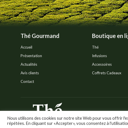
page
du
produit
Thé Gourmand
Boutique en l
Accueil
Thé
Présentation
Infusions
Actualités
Accessoires
Avis clients
Coffrets Cadeaux
Contact
© Thé Gourmand - Tous droi
Nous utilisons des cookies sur notre site Web pour vous offrir l'e
répétées. En cliquant sur «Accepter», vous consentez à l'utilisati