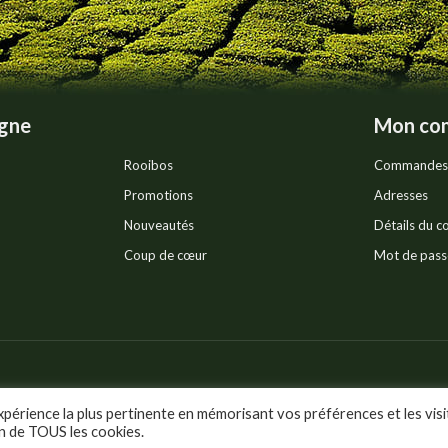
page
du
produit
igne
Mon co
Rooibos
Commandes
Promotions
Adresses
Nouveautés
Détails du 
Coup de cœur
Mot de pass
Politique de confidentia
ts réservés.
xpérience la plus pertinente en mémorisant vos préférences et les visi
on de TOUS les cookies.