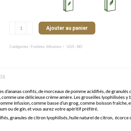
quantité
Ajouter au panier
de
Citron
Vert
Catégories :
Fruitées
,
Infusions
UGS :
ND
Limonade
(0)
s d’ananas confits, de morceaux de pomme acidifiés, de granulés de
e, comme une délicieuse crème amère. Les groseilles lyophilisées y 
mme infusion, comme basse d’un grog, comme boisson fraîche, en é
um ou de gin, et vous aurez votre apéritif préféré.
 granules de citron lyophilisés, huile naturel de citron, écorce de 