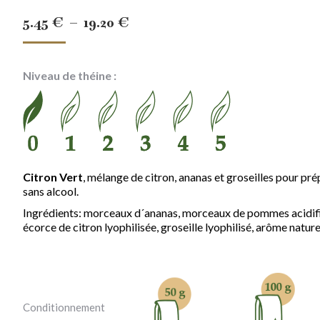
Plage
5.45
€
–
19.20
€
de
prix :
Niveau de théine :
5.45 €
à
19.20 €
Citron Vert
, mélange de citron, ananas et groseilles pour pré
sans alcool.
Ingrédients: morceaux d´ananas, morceaux de pommes acidifiés,
écorce de citron lyophilisée, groseille lyophilisé, arôme nature
Conditionnement