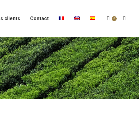
s clients
Contact
Recher
0
: