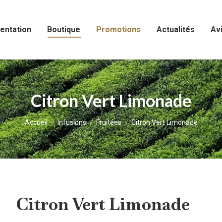
entation
Boutique
Promotions
Actualités
Avi
Citron Vert Limonade
Vous êtes ici :
Accueil
Infusions
Fruitées
Citron Vert Limonade
Citron Vert Limonade