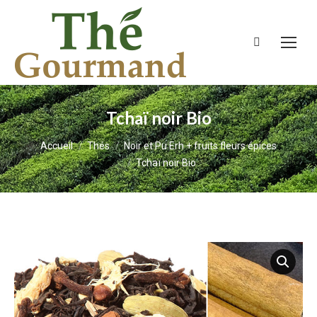
Recherche
:
Tchaï noir Bio
Vous êtes ici :
Accueil
Thés
Noir et Pu Erh + fruits fleurs épices
Tchaï noir Bio