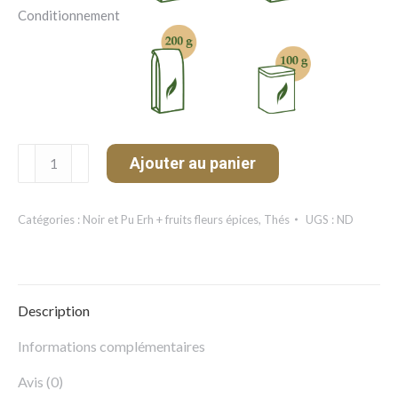
Conditionnement
quantité
Ajouter au panier
de
Tchaï
noir
Catégories :
Noir et Pu Erh + fruits fleurs épices
,
Thés
UGS :
ND
Bio
Description
Informations complémentaires
Avis (0)