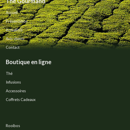
Thé Gourmand
être
choisies
Accueil
sur
la
Présentation
page
Actualités
du
produit
Avis clients
Contact
Boutique en ligne
Thé
Infusions
Accessoires
Coffrets Cadeaux
Rooibos