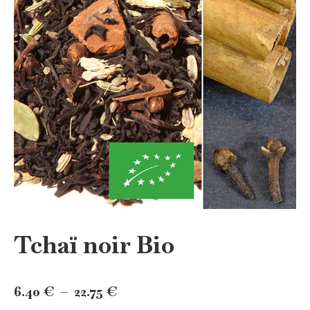
Tchaï noir Bio
Plage
6.40
€
–
22.75
€