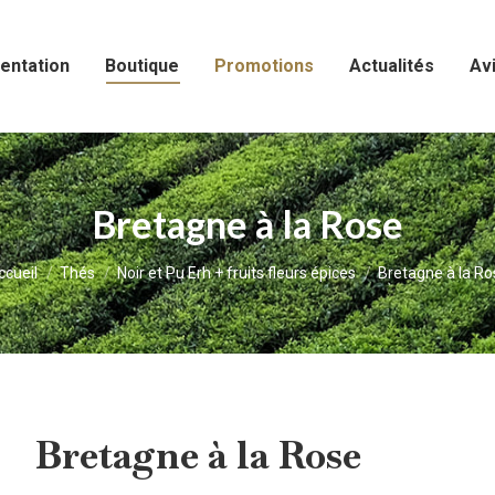
entation
Boutique
Promotions
Actualités
Avi
Bretagne à la Rose
us êtes ici :
ccueil
Thés
Noir et Pu Erh + fruits fleurs épices
Bretagne à la Ro
Bretagne à la Rose