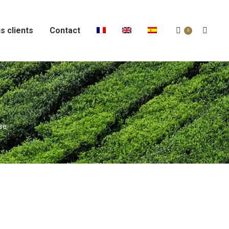
s clients
Contact
Recher
0
:
se