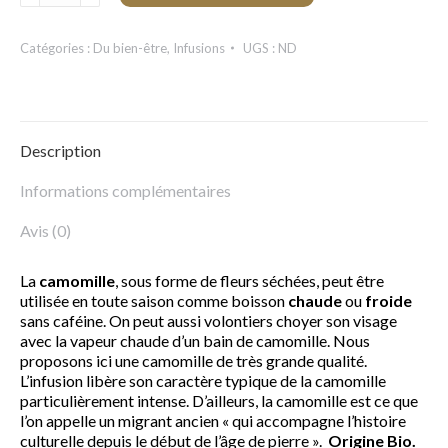
Camomille
Bio
Catégories :
Du bien-être
,
Infusions
UGS :
ND
Description
Informations complémentaires
Avis (0)
La
camomille
, sous forme de fleurs séchées, peut être
utilisée en toute saison comme boisson
chaude
ou
froide
sans caféine. On peut aussi volontiers choyer son visage
avec la vapeur chaude d’un bain de camomille. Nous
proposons ici une camomille de très grande qualité.
L’infusion libère son caractère typique de la camomille
particulièrement intense. D’ailleurs, la camomille est ce que
l’on appelle un migrant ancien « qui accompagne l’histoire
culturelle depuis le début de l’âge de pierre ».
Origine Bio.