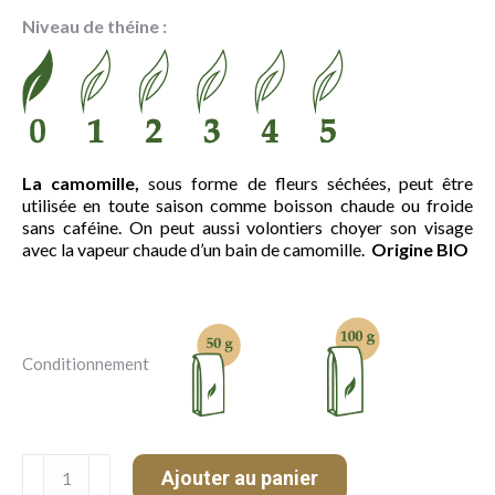
prix :
Niveau de théine :
8.00 €
à
15.20 €
La camomille,
sous forme de fleurs séchées, peut être
utilisée en toute saison comme boisson chaude ou froide
sans caféine. On peut aussi volontiers choyer son visage
avec la vapeur chaude d’un bain de camomille.
Origine BIO
Conditionnement
quantité
Ajouter au panier
de