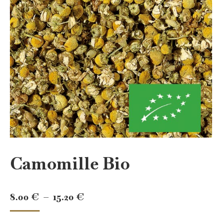
Camomille Bio
Plage
8.00
€
–
15.20
€
de