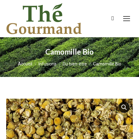
Recherche
:
Camomille Bio
Vous êtes ici :
Accueil
Infusions
Du bien-être
Camomille Bio