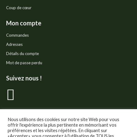
Coup de cœur
Mon compte
Commandes
Adresses
Détails du compte
Mot de passe perdu
Suivez nous !
La
page
Facebook
Nous utilisons des cookies sur notre site Web pour vous
offrir l'expérience la plus pertinente en mémorisant vos
préférences et les visites répétées. En cliquant sur
«Accepter», vous consentez à l'utilisation de TOUS les