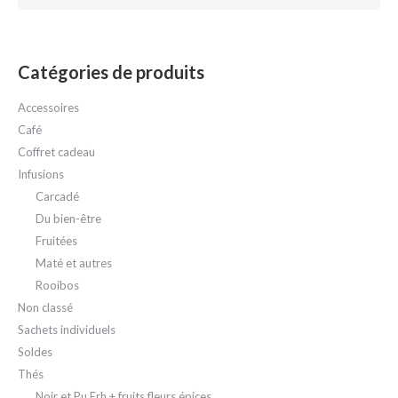
Catégories de produits
Accessoires
Café
Coffret cadeau
Infusions
Carcadé
Du bien-être
Fruitées
Maté et autres
Rooibos
Non classé
Sachets individuels
Soldes
Thés
Noir et Pu Erh + fruits fleurs épices