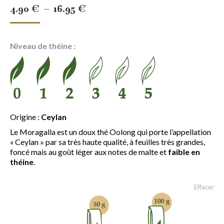
Plage
4.90
€
–
16.95
€
de
prix :
Niveau de théine :
4.90 €
à
16.95 €
Origine :
Ceylan
Le Moragalla est un doux thé Oolong qui porte l’appellation
« Ceylan » par sa très haute qualité, à feuilles très grandes,
foncé mais au goût léger aux notes de malte et
faible en
théine
.
Effacer