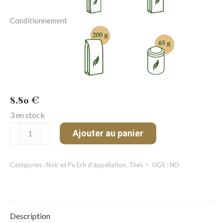
Conditionnement
8.80
€
3 en stock
quantité
Ajouter au panier
de
Ceylan
Moragalla
Catégories :
Noir et Pu Erh d'appellation
,
Thés
UGS :
ND
(Oolong)
Description