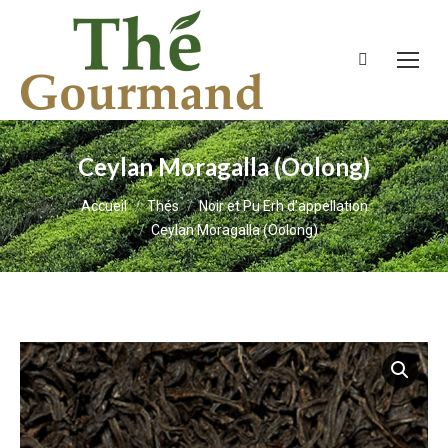
Recherche
:
Ceylan Moragalla (Oolong)
Vous êtes ici :
Accueil
Thés
Noir et Pu Erh d'appellation
Ceylan Moragalla (Oolong)