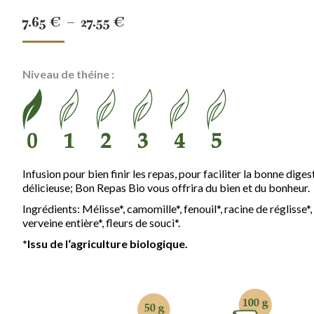
Plage
7.65
€
–
27.55
€
de
prix :
Niveau de théine :
7.65 €
à
27.55 €
Infusion pour bien finir les repas, pour faciliter la bonne dige
délicieuse; Bon Repas Bio vous offrira du bien et du bonheur.
Ingrédients: Mélisse*, camomille*, fenouil*, racine de réglisse*,
verveine entière*, fleurs de souci*.
*Issu de l‘agriculture biologique.