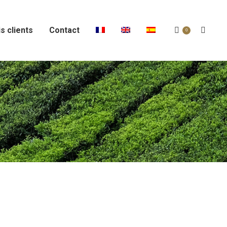
s clients
Contact
Recher
0
: