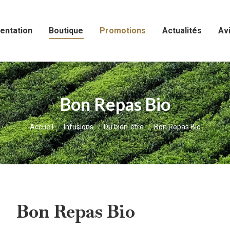
entation
Boutique
Promotions
Actualités
Avi
Bon Repas Bio
Vous êtes ici :
Accueil
Infusions
Du bien-être
Bon Repas Bio
Bon Repas Bio