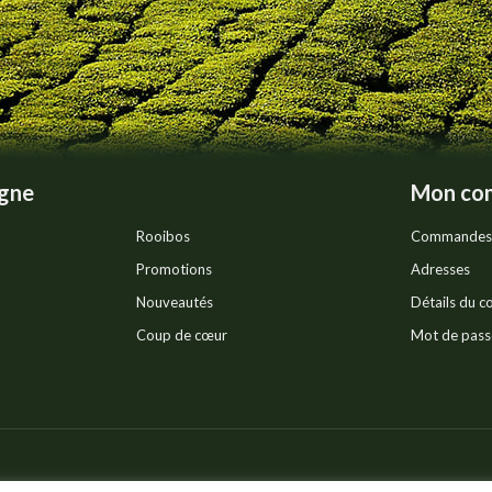
sur
la
page
du
produit
igne
Mon co
Rooibos
Commandes
Promotions
Adresses
Nouveautés
Détails du 
Coup de cœur
Mot de pass