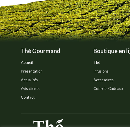
sur
la
page
du
produit
Thé Gourmand
Boutique en l
Accueil
Thé
Présentation
Infusions
Actualités
Accessoires
Avis clients
Coffrets Cadeaux
Contact