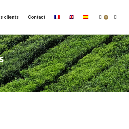
s clients
Contact
Recher
0
:
s