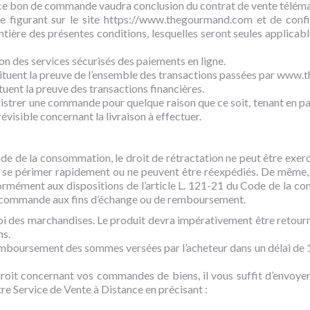
de ce bon de commande vaudra conclusion du contrat de vente téléma
e figurant sur le site https://www.thegourmand.com et de conf
tière des présentes conditions, lesquelles seront seules applicabl
on des services sécurisés des paiements en ligne.
uent la preuve de l’ensemble des transactions passées par www.t
uent la preuve des transactions financières.
rer une commande pour quelque raison que ce soit, tenant en par
sible concernant la livraison à effectuer.
de de la consommation, le droit de rétractation ne peut être exercé
de se périmer rapidement ou ne peuvent être réexpédiés. De même, i
ormément aux dispositions de l’article L. 121-21 du Code de la con
 la commande aux fins d’échange ou de remboursement.
oi des marchandises. Le produit devra impérativement être retour
ns.
emboursement des sommes versées par l’acheteur dans un délai de 14 
 droit concernant vos commandes de biens, il vous suffit d’envoye
re Service de Vente à Distance en précisant :