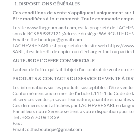
DISPOSITIONS GÉNÉRALES
Ces conditions de vente s’appliquent uniquement sur 
être modifiées à tout moment. Toute commande emporte
Le site www.thegourmand.com, est la propriété de LACHEVRE
sous le RCS 899382121 ;Adresse du siège 966 ROUTE D
Email : o.the.boutique@gmail.com
LACHEVRE SARL est propriétaire du site web https://www.th
SARL, il est interdit de copier ou télécharger tout ou partie 
AUTEUR DE L’OFFRE COMMERCIALE
L’auteur de l’offre qui fait l’objet d’un contrat de vente ou
PRODUITS & CONTACTS DU SERVICE DE VENTE À DI
Les informations sur les produits susceptibles d’être vendu
Conformément aux termes de l’article L.111-1 du Code de la 
et services vendus, à savoir leur nature, quantité et qualités 
Ces dernières sont affichées par LACHEVRE SARL en langue fr
Par ailleurs notre Service se tient à votre disposition pour
Tél : +33 6 70 08 13 39
Fax :
Email : o.the.boutique@gmail.com