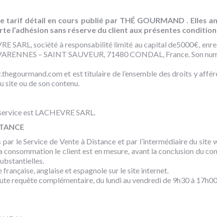
le tarif détail en cours publié par THÉ GOURMAND . Elles an
 l’adhésion sans réserve du client aux présentes condition
 SARL, société à responsabilité limité au capital de5000€, enr
E VARENNES – SAINT SAUVEUR, 71480 CONDAL, France. Son numé
egourmand.com et est titulaire de l’ensemble des droits y affé
du site ou de son contenu.
 de service est LACHEVRE SARL.
STANCE
s par le Service de Vente à Distance et par l’intermédiaire du sit
consommation le client est en mesure, avant la conclusion du contr
substantielles.
ançaise, anglaise et espagnole sur le site internet.
 toute requête complémentaire, du lundi au vendredi de 9h30 à 17h00