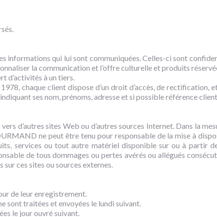
rsés.
formations qui lui sont communiquées. Celles-ci sont confidentiel
sonnaliser la communication et l’offre culturelle et produits ré
t d’activités à un tiers.
 1978, chaque client dispose d’un droit d’accès, de rectification, 
 en indiquant ses nom, prénoms, adresse et si possible référence cli
iens vers d’autres sites Web ou d’autres sources Internet. Dans l
URMAND ne peut être tenu pour responsable de la mise à disposit
its, services ou tout autre matériel disponible sur ou à partir de
e de tous dommages ou pertes avérés ou allégués consécutifs ou e
s sur ces sites ou sources externes.
our de leur enregistrement.
 sont traitées et envoyées le lundi suivant.
es le jour ouvré suivant.