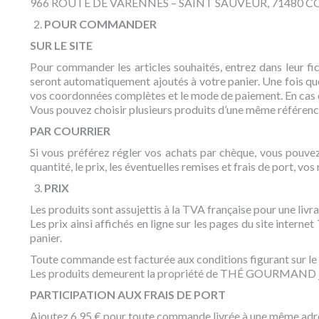
966 ROUTE DE VARENNES – SAINT SAUVEUR, 71480 
POUR COMMANDER
SUR LE SITE
Pour commander les articles souhaités, entrez dans leur fic
seront automatiquement ajoutés à votre panier. Une fois qu
vos coordonnées complètes et le mode de paiement. En cas d
Vous pouvez choisir plusieurs produits d’une même référen
PAR COURRIER
Si vous préférez régler vos achats par chèque, vous pouvez 
quantité, le prix, les éventuelles remises et frais de port, v
PRIX
Les produits sont assujettis à la TVA française pour une liv
Les prix ainsi affichés en ligne sur les pages du site inter
panier.
Toute commande est facturée aux conditions figurant sur le c
Les produits demeurent la propriété de THÉ GOURMAND ju
PARTICIPATION AUX FRAIS DE PORT
Ajoutez 6,95 € pour toute commande livrée à une même adres