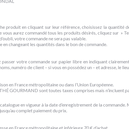
CONDAL
he produit en cliquant sur leur référence, choisissez la quantité 
e vous aurez commandé tous les produits désirés, cliquez sur » T
’oubli, votre commande ne sera pas valable.
ce en changeant les quantités dans le bon de commande.
passer votre commande sur papier libre en indiquant clairement la
os noms, numéro de client – si vous en possédez un – et adresse, le li
raison en France métropolitaine ou dans l’Union Européenne.
net THÉ GOURMAND sont toutes taxes comprises mais n’incluent pas l
atalogue en vigueur à la date d’enregistrement de la commande. Mai
squ’au complet paiement du prix.
se en France métropolitaine et inférieure 70 € d’achat.