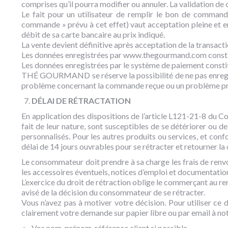
comprises qu’il pourra modifier ou annuler. La validation 
Le fait pour un utilisateur de remplir le bon de command
commande » prévu à cet effet) vaut acceptation pleine et en
débit de sa carte bancaire au prix indiqué.
La vente devient définitive après acceptation de la transacti
Les données enregistrées par www.thegourmand.com constit
Les données enregistrées par le système de paiement constit
THÉ GOURMAND se réserve la possibilité de ne pas enregist
problème concernant la commande reçue ou un problème prévi
DÉLAI DE RÉTRACTATION
En application des dispositions de l’article L121-21-8 du Co
fait de leur nature, sont susceptibles de se détériorer ou 
personnalisés. Pour les autres produits ou services, et conf
délai de 14 jours ouvrables pour se rétracter et retourner
Le consommateur doit prendre à sa charge les frais de renv
les accessoires éventuels, notices d’emploi et documentatio
L’exercice du droit de rétraction oblige le commerçant au r
avisé de la décision du consommateur de se rétracter.
Vous n’avez pas à motiver votre décision. Pour utiliser ce
clairement votre demande sur papier libre ou par email à not
Vos nom, prénom, référence client si possible,