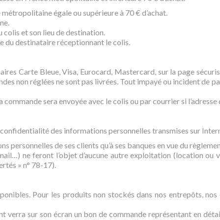
 métropolitaine égale ou supérieure à 70 € d’achat.
ne.
 colis et son lieu de destination.
e du destinataire réceptionnant le colis.
ires Carte Bleue, Visa, Eurocard, Mastercard, sur la page sécurisé
des non réglées ne sont pas livrées. Tout impayé ou incident de p
 commande sera envoyée avec le colis ou par courrier si l’adresse de
e confidentialité des informations personnelles transmises sur Inter
personnelles de ses clients qu’à ses banques en vue du règleme
mail…) ne feront l’objet d’aucune autre exploitation (location ou v
és » n° 78-17).
sponibles. Pour les produits non stockés dans nos entrepôts, nos 
ient verra sur son écran un bon de commande représentant en déta