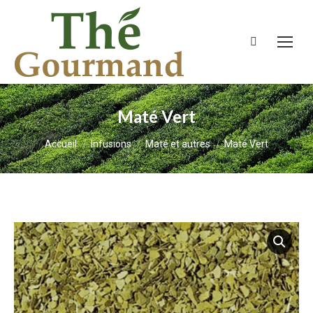
Recherche
:
Maté Vert
Vous êtes ici :
Accueil
Infusions
Maté et autres
Maté Vert