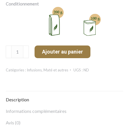
Conditionnement
quantité
Ajouter au panier
de
Maté
Vert
Catégories :
Infusions
,
Maté et autres
UGS :
ND
Description
Informations complémentaires
Avis (0)