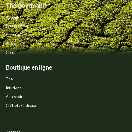
peuvent
produit
Thé Gourmand
être
choisies
Accueil
sur
la
Présentation
page
Actualités
du
produit
Avis clients
Contact
Boutique en ligne
Thé
Infusions
Accessoires
Coffrets Cadeaux