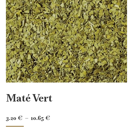
Maté Vert
Plage
3.20
€
–
10.65
€
de