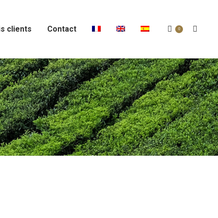
s clients
Contact
Recher
0
: