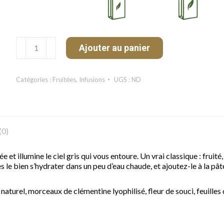
quantité
Ajouter au panier
de
Orange
Dreams
Catégories :
Fruitées
,
Infusions
UGS :
ND
(0)
e et illumine le ciel gris qui vous entoure. Un vrai classique : frui
tes le bien s’hydrater dans un peu d’eau chaude, et ajoutez-le à la pât
urel, morceaux de clémentine lyophilisé, fleur de souci, feuilles 