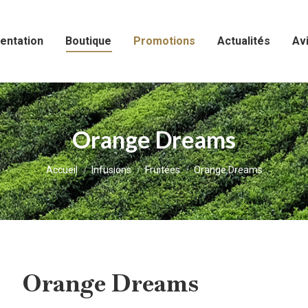
entation
Boutique
Promotions
Actualités
Avi
Orange Dreams
Vous êtes ici :
Accueil
Infusions
Fruitées
Orange Dreams
Orange Dreams