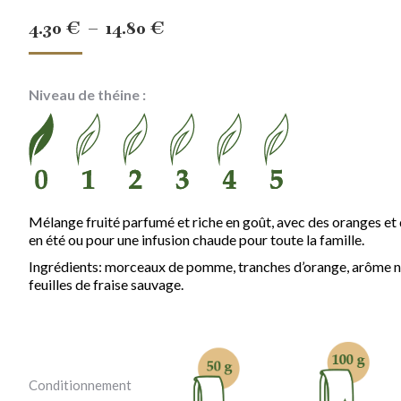
Plage
4.30
€
–
14.80
€
de
prix :
Niveau de théine :
4.30 €
à
14.80 €
Mélange fruité parfumé et riche en goût, avec des oranges et
en été ou pour une infusion chaude pour toute la famille.
Ingrédients: morceaux de pomme, tranches d’orange, arôme nat
feuilles de fraise sauvage.
Conditionnement