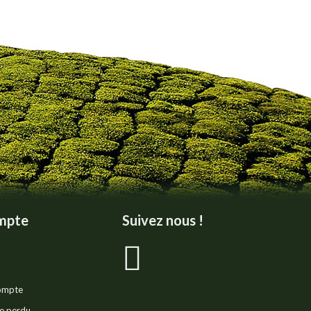
mpte
Suivez nous !
La
page
compte
e perdu