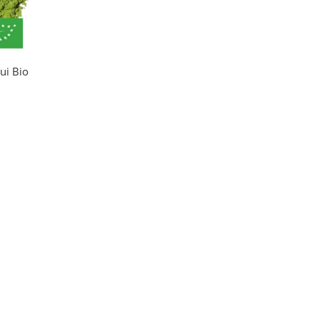
ui Bio
Plage
de
prix :
9.50 €
à
14.50 €