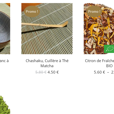
Promo !
Promo !
lanc à
Chashaku, Cuillère à Thé
Citron de Fraîch
Matcha
BIO
Le
Le
Le
5.80
€
4.50
€
5.60
€
–
2
prix
prix
prix
actuel
initial
actuel
st :
était :
est :
19.80 €.
5.80 €.
4.50 €.