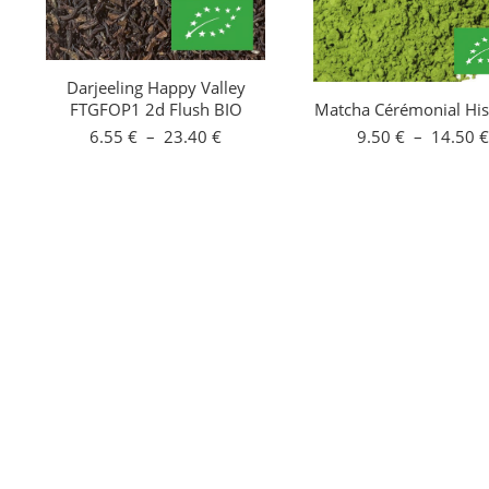
Darjeeling Happy Valley
FTGFOP1 2d Flush BIO
Matcha Cérémonial His
Plage
6.55
€
–
23.40
€
9.50
€
–
14.50
€
de
prix :
6.55 €
à
23.40 €