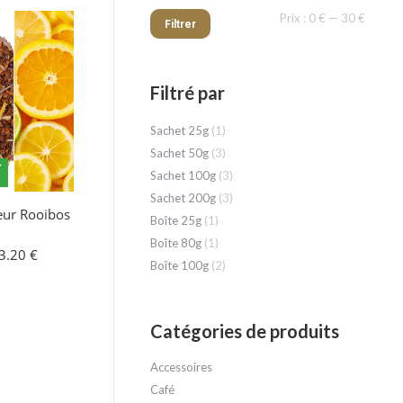
Prix
Prix
Prix :
0 €
—
30 €
Filtrer
min
max
Filtré par
Sachet 25g
(1)
Sachet 50g
(3)
Sachet 100g
(3)
Sachet 200g
(3)
eur Rooibos
Boîte 25g
(1)
Boîte 80g
(1)
Plage
3.20
€
Boîte 100g
(2)
de
prix :
5.60 €
à
Catégories de produits
23.20 €
Accessoires
Café