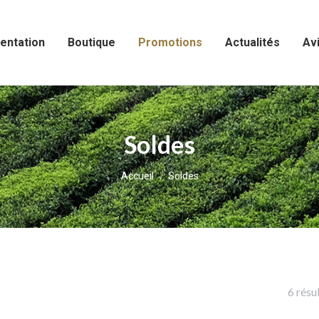
entation
Boutique
Promotions
Actualités
Avi
Soldes
Vous êtes ici :
Accueil
Soldes
6 résu