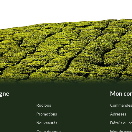
igne
Mon co
Rooibos
Commandes
Promotions
Adresses
Nouveautés
Détails du 
Coup de cœur
Mot de pass