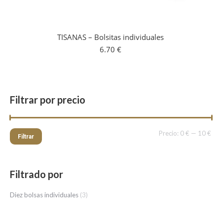
TISANAS – Bolsitas individuales
6.70
€
Filtrar por precio
Pre
Pre
Precio:
0 €
—
10 €
Filtrar
mí
má
Filtrado por
Diez bolsas individuales
(3)