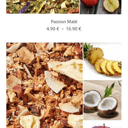
Passion Maté
Plage
4.90
€
–
16.90
€
de
prix :
4.90 €
à
16.90 €