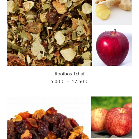
Rooibos Tchaï
Plage
5.00
€
–
17.50
€
de
prix :
5.00 €
à
17.50 €