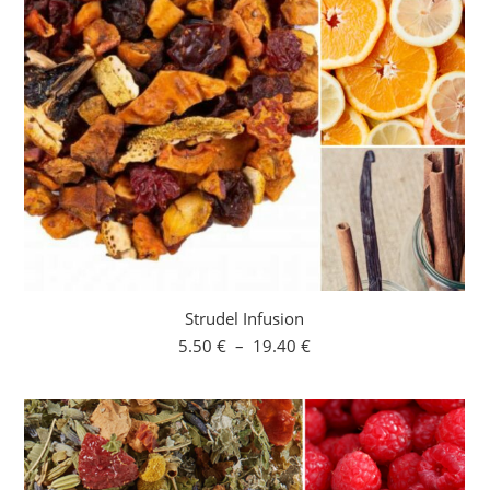
Strudel Infusion
Plage
5.50
€
–
19.40
€
de
prix :
5.50 €
à
19.40 €