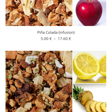
Piña Colada (infusion)
Plage
5.00
€
–
17.60
€
de
prix :
5.00 €
à
17.60 €