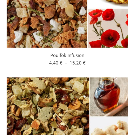
Poulfok Infusion
Plage
4.40
€
–
15.20
€
de
prix :
4.40 €
à
15.20 €