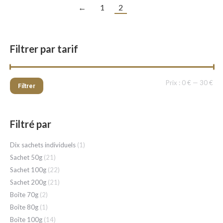
à
←
1
2
18.05 €
Filtrer par tarif
Pri
Pri
Prix :
0 €
—
30 €
Filtrer
min
ma
Filtré par
Dix sachets individuels
(1)
Sachet 50g
(21)
Sachet 100g
(22)
Sachet 200g
(21)
Boîte 70g
(2)
Boîte 80g
(1)
Boîte 100g
(14)