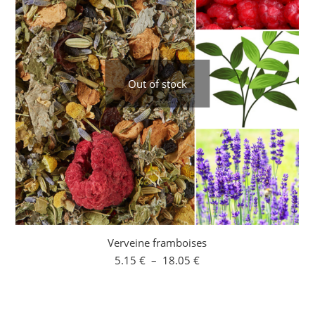
Out of stock
Verveine framboises
Plage
5.15
€
–
18.05
€
de
prix :
5.15 €