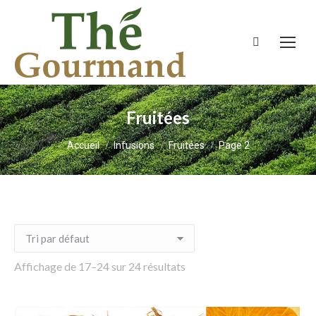
Recherche
:
Fruitées
Vous êtes ici :
Accueil
Infusions
Fruitées
Page 2
Affichage de 17–24 sur 24 résultats