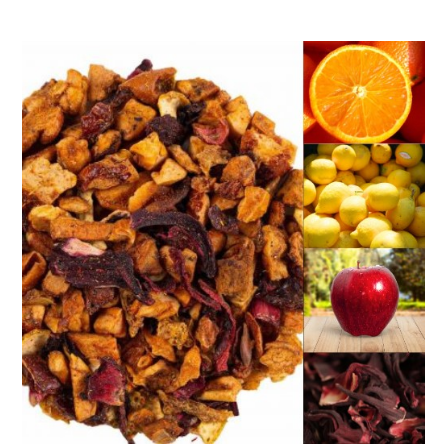
de
prix :
4.30 €
à
14.80 €