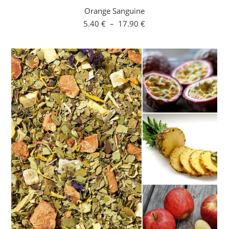
Orange Sanguine
Plage
5.40
€
–
17.90
€
de
prix :
5.40 €
à
17.90 €