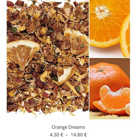
Orange Dreams
Plage
4.30
€
–
14.80
€