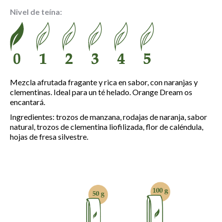
precios:
Nivel de teína:
desde
4.30 €
hasta
14.80 €
Mezcla afrutada fragante y rica en sabor, con naranjas y
clementinas. Ideal para un té helado. Orange Dream os
encantará.
Ingredientes: trozos de manzana, rodajas de naranja, sabor
natural, trozos de clementina liofilizada, flor de caléndula,
hojas de fresa silvestre.