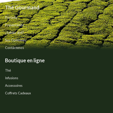
de
se
producto
Thé Gourmand
pueden
elegir
Portada
en
la
Presentación
página
¿Sabías qué?
de
producto
Sus Opiniones
Contáctenos
Boutique en ligne
Thé
Infusions
Accessoires
Coffrets Cadeaux