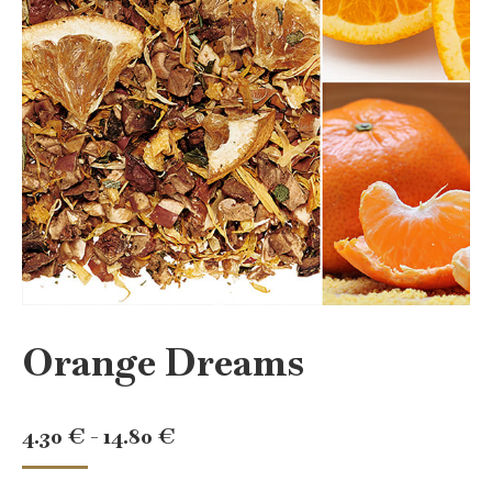
Orange Dreams
Rango
4.30
€
-
14.80
€
de