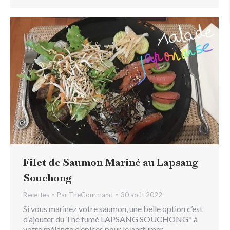
Filet de Saumon Mariné au Lapsang
Souchong
Recettes
Par
TheGourmand
30 août 2022
Si vous marinez votre saumon, une belle option c’est
d’ajouter du Thé fumé LAPSANG SOUCHONG* à
votre mélange d’épices pour le parfumer