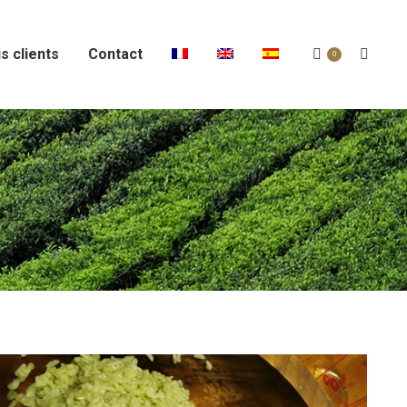
s clients
Contact
Recher
0
: