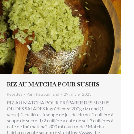
RIZ AU MATCHA POUR SUSHIS
Recettes
Par
TheGourmand
29 janvier 2023
RIZ AU MATCHA POUR PRÉPARER DES SUSHIS
OU DES SALADES Ingrédients: 200g riz rond (1
verre) 2 cuillères à soupe de jus de citron 1 cuillère à
soupe de sucre 1/2 cuillère à café de sel 3 cuillères à
café de thé matcha* 300 ml eau froide *Matcha
Ujicha en vente sur notre site https://www.the-