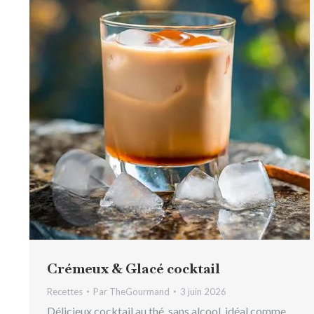
Crémeux & Glacé cocktail
Recettes
Par
TheGourmand
3 juin 2026
Délicieux cocktail au thé, sans alcool, idéal comme