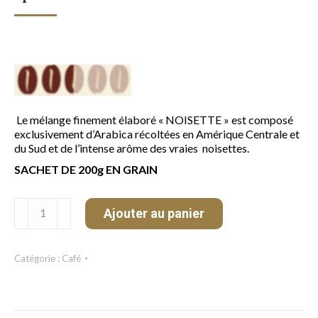
Le mélange finement élaboré « NOISETTE » est composé
exclusivement d’Arabica récoltées en Amérique Centrale et
du Sud et de l’intense arôme des vraies noisettes.
SACHET DE 200g EN GRAIN
quantité
Ajouter au panier
de
CAFÉ
GOURMET
Catégorie :
Café
NOISETTE