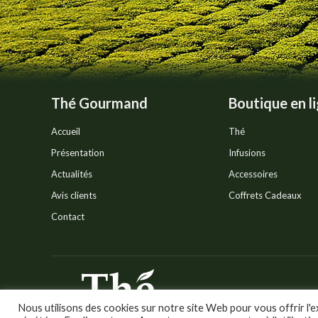
la
page
du
produit
Thé Gourmand
Boutique en l
Accueil
Thé
Présentation
Infusions
Actualités
Accessoires
Avis clients
Coffrets Cadeaux
Contact
© Thé Gourmand - Tous droi
Nous utilisons des cookies sur notre site Web pour vous offrir l'e