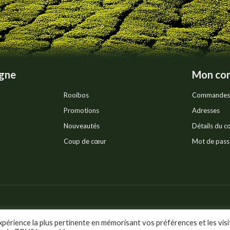
la
page
du
produit
igne
Mon co
Rooibos
Commandes
Promotions
Adresses
Nouveautés
Détails du 
Coup de cœur
Mot de pass
Politique de confidentia
ts réservés.
xpérience la plus pertinente en mémorisant vos préférences et les visi