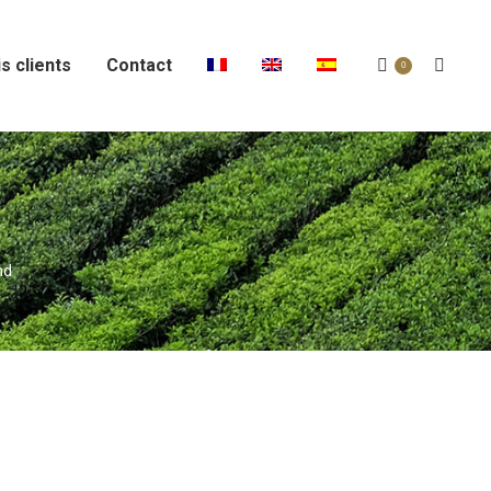
s clients
Contact
Recher
0
:
nd