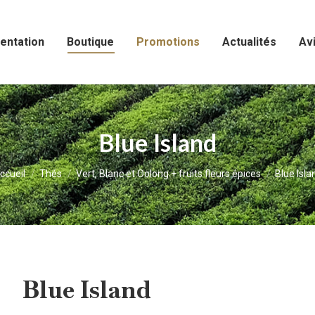
entation
Boutique
Promotions
Actualités
Avi
Blue Island
ous êtes ici :
ccueil
Thés
Vert, Blanc et Oolong + fruits fleurs épices
Blue Isla
Blue Island