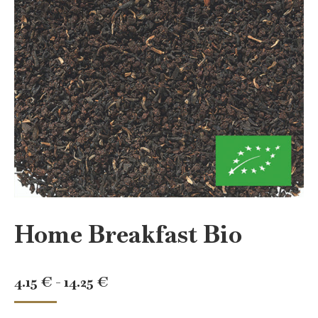
Home Breakfast Bio
Rango
4.15
€
-
14.25
€
de