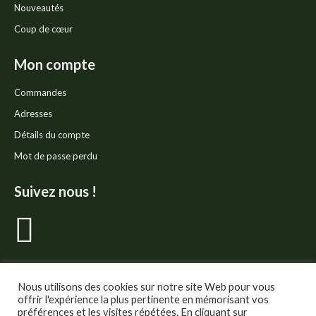
Nouveautés
Coup de cœur
Mon compte
Commandes
Adresses
Détails du compte
Mot de passe perdu
Suivez nous !
La
page
Facebook
Nous utilisons des cookies sur notre site Web pour vous
offrir l'expérience la plus pertinente en mémorisant vos
préférences et les visites répétées. En cliquant sur