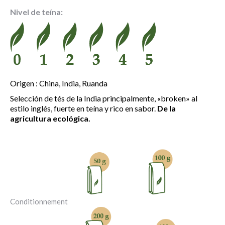
precios:
Nivel de teína:
desde
4.15 €
hasta
14.25 €
Origen : China, India, Ruanda
Selección de tés de la India principalmente, «broken» al
estilo inglés, fuerte en teína y rico en sabor.
De la
agricultura ecológica.
Conditionnement