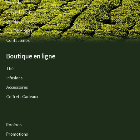
Portada
en
la
Presentación
página
¿Sabías qué?
de
producto
Sus Opiniones
Contáctenos
Boutique en ligne
Thé
Infusions
Accessoires
Coffrets Cadeaux
Rooibos
Promotions