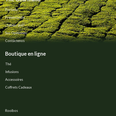
pueden
elegir
Portada
en
la
Presentación
página
¿Sabías qué?
de
producto
Sus Opiniones
Contáctenos
Boutique en ligne
Thé
Infusions
Accessoires
Coffrets Cadeaux
Rooibos