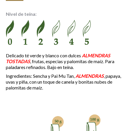
de
precios:
Nivel de teína:
desde
5.65 €
hasta
19.95 €
Delicado té verde y blanco con dulces
ALMENDRAS
TOSTADAS
, frutas, especias y palomitas de maíz. Para
paladares refinados. Bajo en teína.
Ingredientes: Sencha y Pai Mu Tan,
ALMENDRAS
, papaya,
uvas y piña, con un toque de canela y bonitas nubes de
palomitas de maíz.