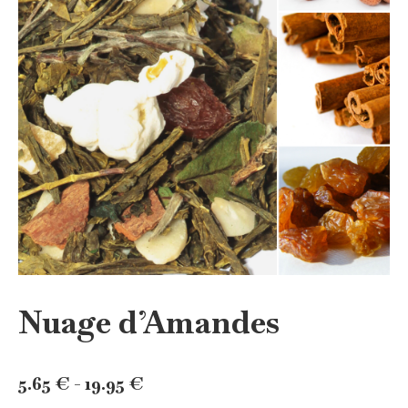
Nuage d’Amandes
Rango
5.65
€
-
19.95
€