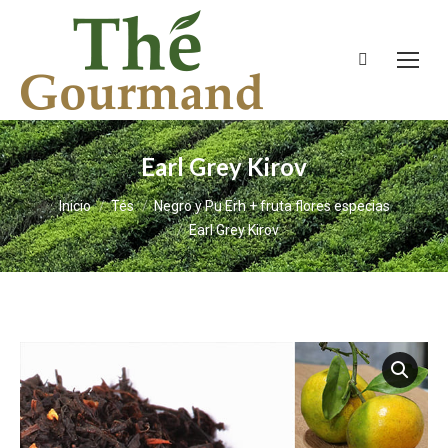
Buscar:
Earl Grey Kirov
Estás aquí:
Inicio
Tés
Negro y Pu Erh + fruta flores especias
Earl Grey Kirov