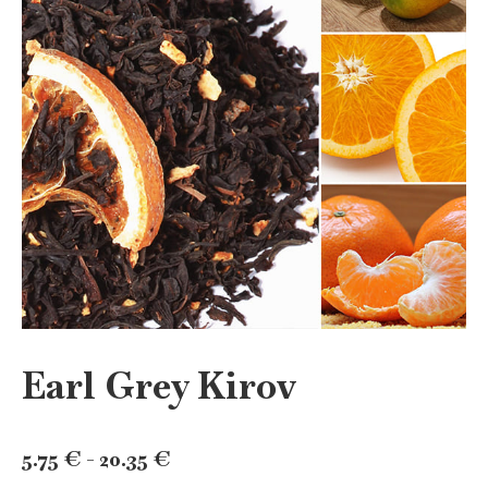
Earl Grey Kirov
Rango
5.75
€
-
20.35
€