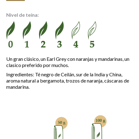
de
precios:
Nivel de teína:
desde
5.75 €
hasta
20.35 €
Un gran clásico, un Earl Grey con naranjas y mandarinas, un
clasico preferido por muchos.
Ingredientes: Té negro de Ceilán, sur de la India y China,
aroma natural a bergamota, trozos de naranja, cáscaras de
mandarina.