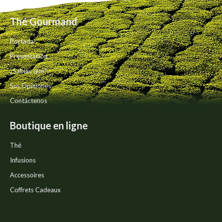
opciones
de
se
producto
Thé Gourmand
pueden
elegir
Portada
en
la
Presentación
página
¿Sabías qué?
de
producto
Sus Opiniones
Contáctenos
Boutique en ligne
Thé
Infusions
Accessoires
Coffrets Cadeaux