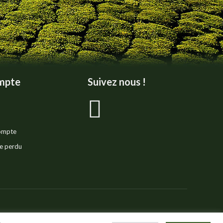
mpte
Suivez nous !
La
page
compte
Facebook
e perdu
s'ouvre
dans
lidad
Notas legales
Plano del sitio
Réalisation :
E-Dilik