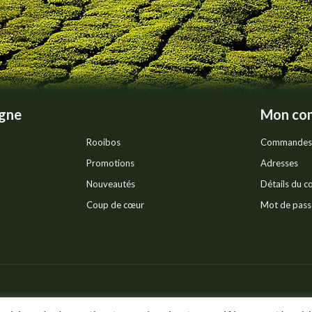
igne
Mon co
Rooibos
Commandes
Promotions
Adresses
Nouveautés
Détails du 
Coup de cœur
Mot de pass
Política de confidencia
ts réservés.