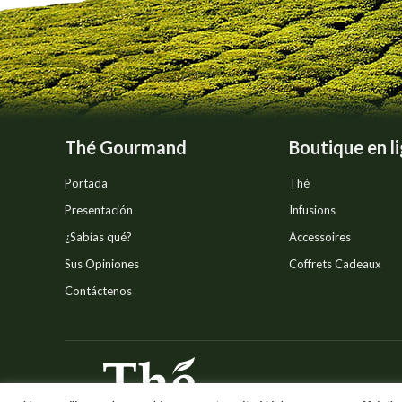
Thé Gourmand
Boutique en l
Portada
Thé
Presentación
Infusions
¿Sabías qué?
Accessoires
Sus Opiniones
Coffrets Cadeaux
Contáctenos
© Thé Gourmand - Tous droi