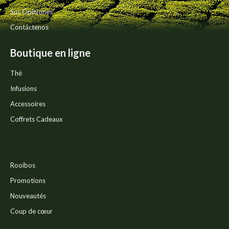
producto
Sus Opiniones
Contáctenos
Boutique en ligne
Thé
Infusions
Accessoires
Coffrets Cadeaux
Rooibos
Promotions
Nouveautés
Coup de cœur