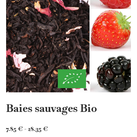
Baies sauvages Bio
Rango
7.85
€
-
28.35
€