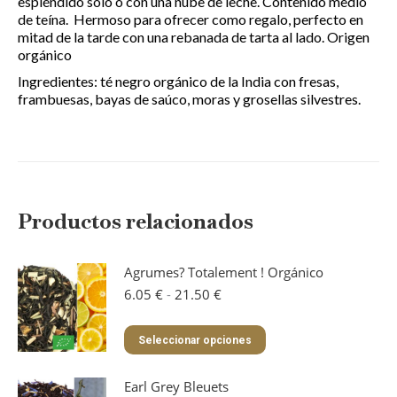
espléndido solo o con una nube de leche. Contenido medio
de teína. Hermoso para ofrecer como regalo, perfecto en
mitad de la tarde con una rebanada de tarta al lado. Origen
orgánico
Ingredientes: té negro orgánico de la India con fresas,
frambuesas, bayas de saúco, moras y grosellas silvestres.
Productos relacionados
Agrumes? Totalement ! Orgánico
Rango
6.05
€
-
21.50
€
de
precios:
Este
Seleccionar opciones
desde
producto
6.05 €
tiene
hasta
Earl Grey Bleuets
múltiples