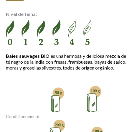
de
precios:
Nivel de teína:
desde
7.85 €
hasta
28.35 €
Baies sauvages BIO
es una hermosa y deliciosa mezcla de
té negro de la India con fresas, frambuesas, bayas de saúco,
moras y grosellas silvestres, todos de origen orgánico.
Conditionnement