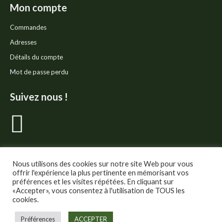
Mon compte
Commandes
Adresses
Détails du compte
Mot de passe perdu
Suivez nous !
La
page
Facebook
Nous utilisons des cookies sur notre site Web pour vous
offrir l'expérience la plus pertinente en mémorisant vos
préférences et les visites répétées. En cliquant sur
s'ouvre
«Accepter», vous consentez à l'utilisation de TOUS les
cookies.
dans
© Thé Gourmand - Tous droits réservés.
Préférences
ACCEPTER