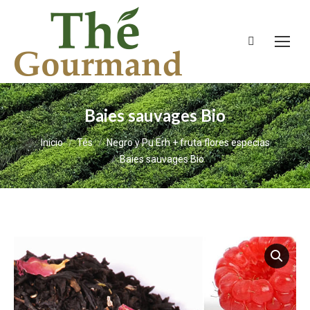
Buscar:
Baies sauvages Bio
Estás aquí:
Inicio
Tés
Negro y Pu Erh + fruta flores especias
Baies sauvages Bio