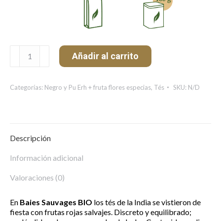
Baies
Añadir al carrito
sauvages
Bio
cantidad
Categorías:
Negro y Pu Erh + fruta flores especias
,
Tés
SKU:
N/D
Descripción
Información adicional
Valoraciones (0)
En
Baies Sauvages BIO
los tés de la India se vistieron de
fiesta con frutas rojas salvajes. Discreto y equilibrado;