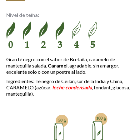
de
precios:
Nivel de teína:
desde
4.90 €
hasta
17.10 €
Gran té negro con el sabor de Bretaña, caramelo de
mantequilla salada.
Caramel
, agradable, sin amargor,
excelente solo o con un postre al lado.
Ingredientes: Té negro de Ceilán, sur de la India y China,
CARAMELO (azúcar,
leche condensada
, fondant, glucosa,
mantequilla).