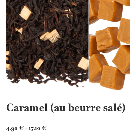
Caramel (au beurre salé)
Rango
4.90
€
-
17.10
€