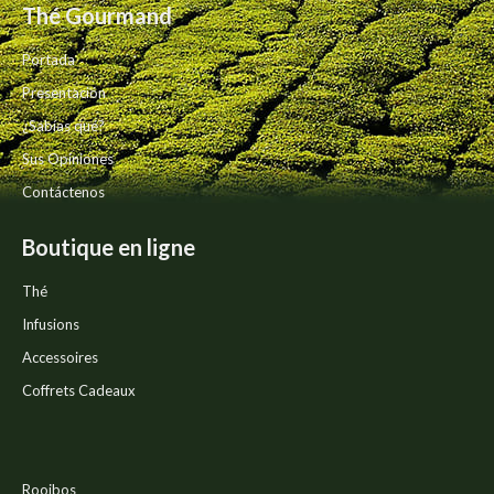
producto
Thé Gourmand
pueden
elegir
Portada
en
la
Presentación
página
¿Sabías qué?
de
producto
Sus Opiniones
Contáctenos
Boutique en ligne
Thé
Infusions
Accessoires
Coffrets Cadeaux
Rooibos