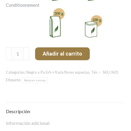
Conditionnement
Caramel
Añadir al carrito
(au
beurre
salé)
Categorías:
Negro y Pu Erh + fruta flores especias
,
Tés
SKU:
N/D
cantidad
Etiqueta:
Mejores ventas
Descripción
Información adicional