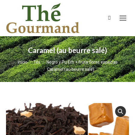
Buscar:
Caramel (au beurre salé)
Estás aquí:
Inicio
Tés
Negro y Pu Erh + fruta flores especias
Caramel (au beurre salé)