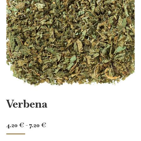
Verbena
Rango
4.20
€
-
7.20
€
de