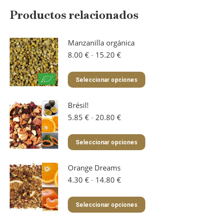
Productos relacionados
Manzanilla orgánica
Rango
8.00
€
-
15.20
€
de
precios:
Este
Seleccionar opciones
desde
producto
8.00 €
tiene
hasta
Brésil!
múltiples
15.20 €
variantes.
Rango
5.85
€
-
20.80
€
Las
de
opciones
precios:
Este
Seleccionar opciones
se
desde
producto
pueden
5.85 €
tiene
elegir
hasta
Orange Dreams
múltiples
en
20.80 €
variantes.
Rango
4.30
€
-
14.80
€
la
Las
de
página
opciones
precios:
Este
de
Seleccionar opciones
se
desde
producto
producto
pueden