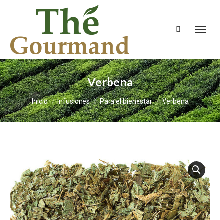
Buscar:
Verbena
Estás aquí:
Inicio
Infusiones
Para el bienestar
Verbena