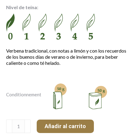
precios:
Nivel de teína:
desde
4.20 €
hasta
7.20 €
Verbena tradicional, con notas a limón y con los recuerdos
de los buenos días de verano o de invierno, para beber
caliente o como té helado.
Conditionnement
Verbena
Añadir al carrito
cantidad