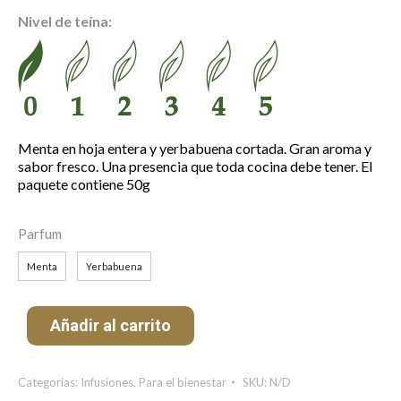
precios:
Nivel de teína:
desde
4.70 €
hasta
6.10 €
Menta en hoja entera y yerbabuena cortada. Gran aroma y
sabor fresco. Una presencia que toda cocina debe tener. El
paquete contiene 50g
Parfum
Menta
Yerbabuena
Añadir al carrito
Categorías:
Infusiones
,
Para el bienestar
SKU:
N/D