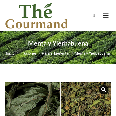
Buscar:
Menta y Yierbabuena
Estás aquí:
Inicio
Infusiones
Para el bienestar
Menta y Yierbabuena