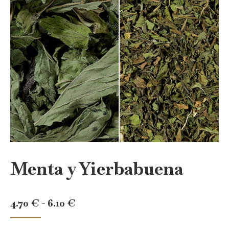
Menta y Yierbabuena
Rango
4.70
€
-
6.10
€
de