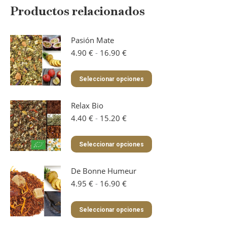
Productos relacionados
Pasión Mate
Rango
4.90
€
-
16.90
€
de
precios:
Este
Seleccionar opciones
desde
producto
4.90 €
tiene
hasta
Relax Bio
múltiples
16.90 €
variantes.
Rango
4.40
€
-
15.20
€
Las
de
opciones
precios:
Este
Seleccionar opciones
se
desde
producto
pueden
4.40 €
tiene
elegir
hasta
De Bonne Humeur
múltiples
en
15.20 €
variantes.
Rango
4.95
€
-
16.90
€
la
Las
de
página
opciones
precios:
Este
de
Seleccionar opciones
se
desde
producto
producto
pueden
4.95 €
tiene